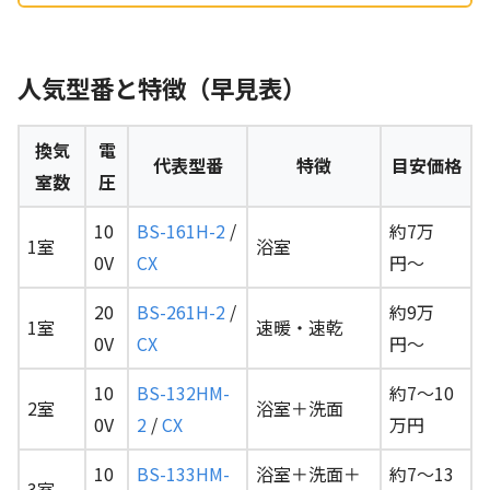
人気型番と特徴（早見表）
換気
電
代表型番
特徴
目安価格
室数
圧
10
BS-161H-2
/
約7万
1室
浴室
0V
CX
円〜
20
BS-261H-2
/
約9万
1室
速暖・速乾
0V
CX
円〜
10
BS-132HM-
約7〜10
2室
浴室＋洗面
0V
2
/
CX
万円
10
BS-133HM-
浴室＋洗面＋
約7〜13
3室