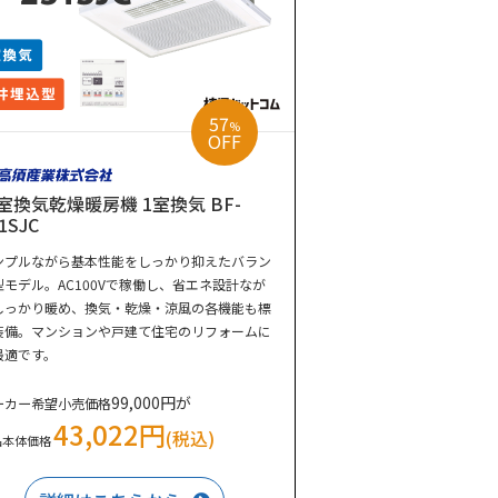
57
%
OFF
室換気乾燥暖房機 1室換気 BF-
1SJC
ンプルながら基本性能をしっかり抑えたバラン
型モデル。AC100Vで稼働し、省エネ設計なが
しっかり暖め、換気・乾燥・涼風の各機能も標
装備。マンションや戸建て住宅のリフォームに
最適です。
99,000円が
ーカー希望小売価格
43,022円
(税込)
品本体価格