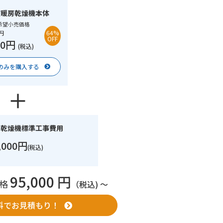
室暖房乾燥機本体
希望小売価格
0円
64%
OFF
00円
(税込)
のみを購入する
房乾燥機標準工事費用
,000円
(税込)
95,000 円
格
（税込) 〜
料でお見積もり！