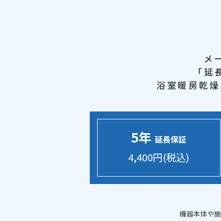
メ
「延
浴室暖房乾燥
5年
延長保証
4,400円(税込)
機器本体や施