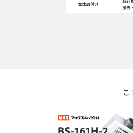
既存
本体取付け
撤去
こ