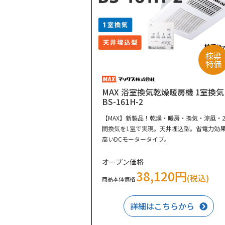
棟梁
特価
MAX 浴室換気乾燥暖房機 1室換気
BS-161H-2
【MAX】新製品！乾燥・暖房・換気・涼風・2
間換気を1室で実現。天井埋込型。省電力効
高いDCモータータイプ。
オープン価格
38,120円
(税込)
商品本体価格
詳細はこちらから