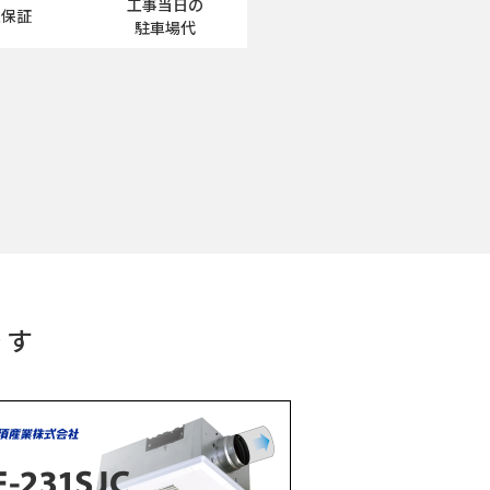
工事当日の
工保証
駐車場代
です