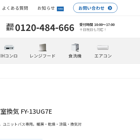
よくある質問
お知らせ
お問い合わせ
new
0120-484-666
受付時間 10:00〜17:00
通話
無料
土日祝日も対応！
IHコンロ
レンジフード
食洗機
エアコン
換気 FY-13UG7E
。ユニットバス専用。暖房・乾燥・涼風・換気対