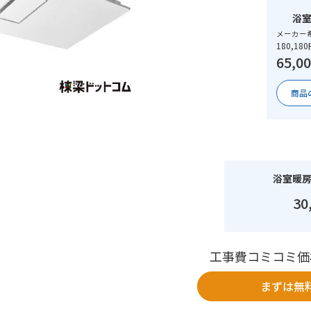
浴
メーカー
180,18
65,0
商品
浴室暖
30
工事費コミコミ価
まずは無