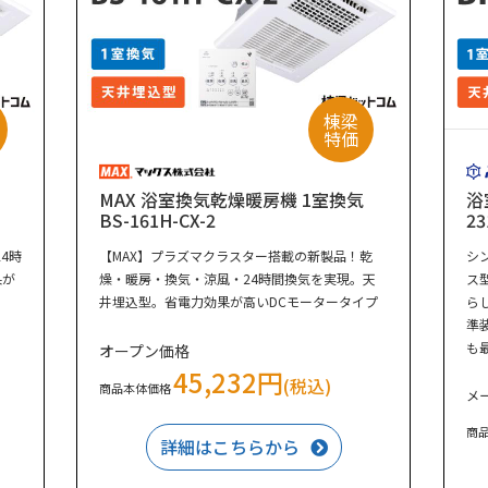
棟梁
特価
MAX 浴室換気乾燥暖房機 1室換気
浴
BS-161H-CX-2
23
4時
【MAX】プラズマクラスター搭載の新製品！乾
シ
果が
燥・暖房・換気・涼風・24時間換気を実現。天
ス
井埋込型。省電力効果が高いDCモータータイプ
ら
準
も
オープン価格
45,232円
(税込)
商品本体価格
メ
商
詳細はこちらから