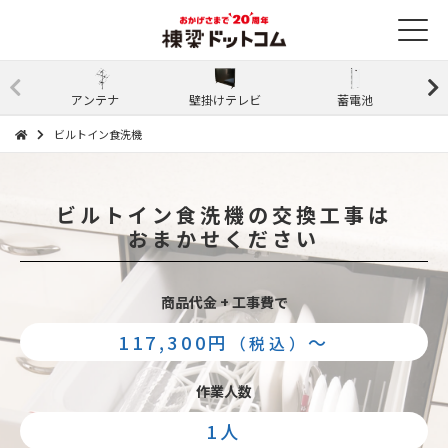
アンテナ
壁掛けテレビ
蓄電池
ビルトイン食洗機
ビルトイン食洗機の交換工事は
おまかせください
商品代金 + 工事費で
117,300円
〜
（税込）
作業人数
1人