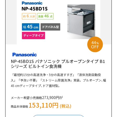
44
%
OFF
NP-45BD1S パナソニック プルオープンタイプ B1
シリーズ ビルトイン食洗機
「最短約15分の高速洗浄・5分の高速すすぎ」「液体洗剤自動投
入」「予洗い不要」「ストリーム除菌洗浄」実装。プルオープン､幅
45 cmディープタイプ､ドア面材型｡
273,900円が
メーカー希望小売価格
153,110円
(税込)
商品本体価格