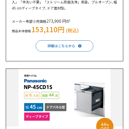
入」「予洗い不要」「ストリーム除菌洗浄」実装。プルオープン､幅
45 cmディープタイプ､ドア面材型｡
273,900 円が
メーカー希望小売価格
153,110円
(税込)
商品本体価格
詳細はこちらから
44
%
OFF