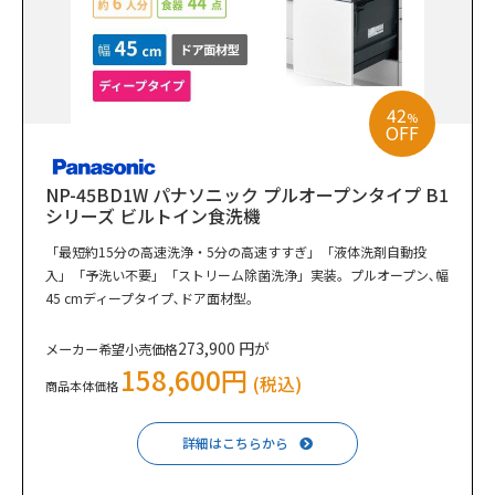
42
%
OFF
NP-45BD1W パナソニック プルオープンタイプ B1
シリーズ ビルトイン食洗機
「最短約15分の高速洗浄・5分の高速すすぎ」「液体洗剤自動投
入」「予洗い不要」「ストリーム除菌洗浄」実装。プルオープン､幅
45 cmディープタイプ､ドア面材型｡
273,900 円が
メーカー希望小売価格
158,600円
(税込)
商品本体価格
詳細はこちらから