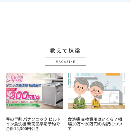
教えて棟梁
MAGAZINE
春の早割 パナソニック ビルト
食洗機 交換費用はいくら？相
イン食洗機 新商品早期予約で
場10万〜20万円の内訳につい
合計14,300円引き
て