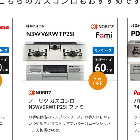
こちらのガスコンロもおすすめで
65
%
OFF
ノーリツ ガスコンロ
パ
N3WV6RWTP2SI ファミ
74
トッ
お手頃価格のシンプルシリーズ。お手入れしやす
ラ
ニ
いつやめきガラストップでカラーはムーンシルバ
シ
ー。天板幅は60㎝。
リ