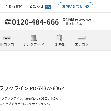
よくある質問
お知らせ
お問い合わせ
new
0120-484-666
受付時間 10:00〜17:00
通話
無料
土日祝日も対応！
IHコンロ
レンジフード
食洗機
エアコン
ックライン PD-743W-60GZ
リオ]ブラックライン。左右強火力の3口。幅60㎝。
ストップでカラーはマッティブラック。