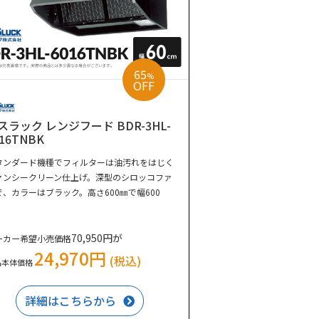
65
%
OFF
スラック レンジフード BDR-3HL-
016TNBK
タンダード機種でフィルターは油汚れをはじく
ァンシークリーン仕上げ。深型のシロッコファ
で、カラーはブラック。高さ600㎜で幅600
。
70,950円が
ーカー希望小売価格
24,970円
(税込)
品本体価格
詳細はこちらから