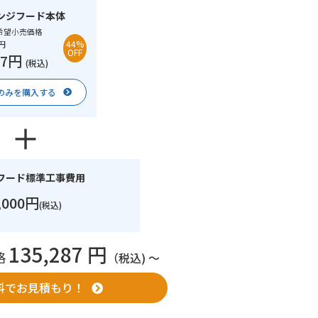
ンジフード本体
希望小売価格
0円
44%
OFF
87円
(税込)
のみを購入する
フード標準工事費用
,000円
(税込)
135,287 円
格
（税込) 〜
料でお見積もり！