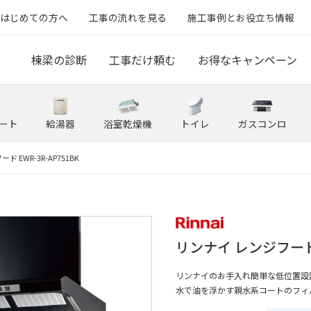
はじめての方へ
工事の流れを見る
施工事例とお役立ち情報
棟梁の診断
工事だけ頼む
お得なキャンペーン
ート
給湯器
浴室乾燥機
トイレ
ガスコンロ
 EWR-3R-AP751BK
リンナイ レンジフード E
リンナイのお手入れ簡単な低位置設
水で油を浮かす親水系コートのフィ