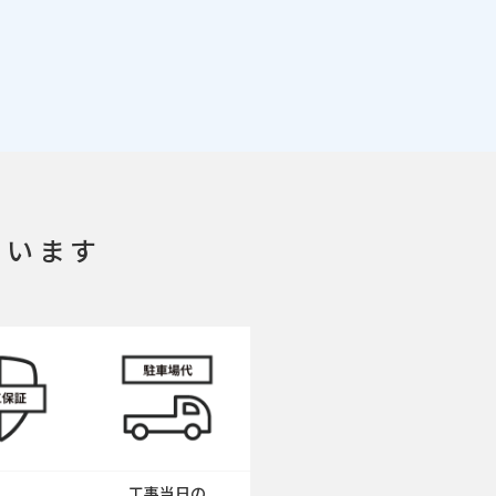
ています
工事当日の