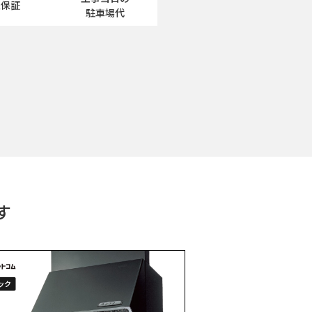
工保証
駐車場代
す