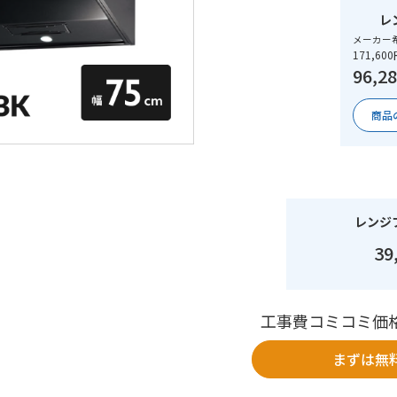
レ
メーカー
171,60
96,2
商品
レンジ
39
工事費コミコミ価
まずは無