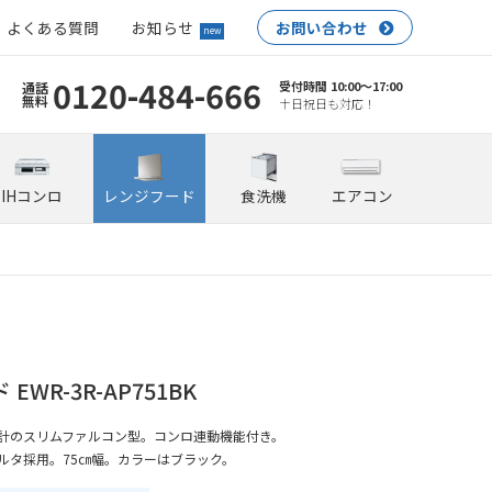
よくある質問
お知らせ
お問い合わせ
new
0120-484-666
受付時間 10:00〜17:00
通話
無料
土日祝日も対応！
IHコンロ
レンジフード
食洗機
エアコン
WR-3R-AP751BK
計のスリムファルコン型。コンロ連動機能付き。
ルタ採用。75㎝幅。カラーはブラック。