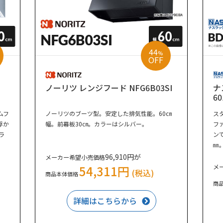
44
%
OFF
ノーリツ レンジフード NFG6B03SI
ナ
6
ムフ
ノーリツのブーツ型。安定した排気性能。60㎝
ス
浮か
幅。前幕板30㎝。カラーはシルバー。
フ
ラ
ン
㎜
96,910円が
メーカー希望小売価格
54,311円
メ
(税込)
商品本体価格
商
詳細はこちらから