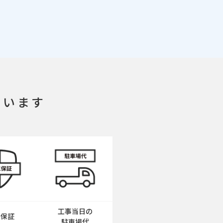
ています
工事当日の
工保証
駐車場代