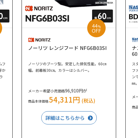
44
%
OFF
ノーリツ レンジフード NFG6B03SI
ナ
6
ムフ
ノーリツのブーツ型。安定した排気性能。60㎝
ス
浮か
幅。前幕板30㎝。カラーはシルバー。
フ
ラ
ン
㎜
96,910円が
メーカー希望小売価格
54,311円
メ
(税込)
商品本体価格
商
詳細はこちらから