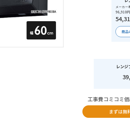
レ
メーカー
96,910
54,3
商品
レンジ
39
工事費コミコミ価
まずは無