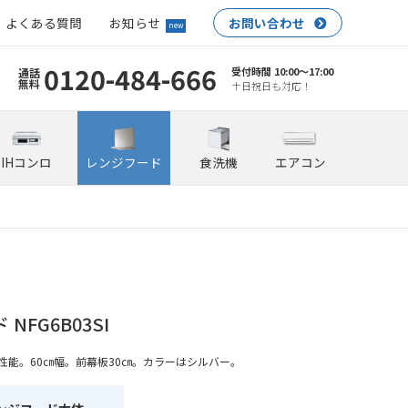
よくある質問
お知らせ
お問い合わせ
new
0120-484-666
受付時間 10:00〜17:00
通話
無料
土日祝日も対応！
IHコンロ
レンジフード
食洗機
エアコン
NFG6B03SI
性能。60㎝幅。前幕板30㎝。カラーはシルバー。