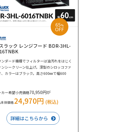
65
%
OFF
スラック レンジフード BDR-3HL-
016TNBK
タンダード機種でフィルターは油汚れをはじく
ァンシークリーン仕上げ。深型のシロッコファ
で、カラーはブラック。高さ600㎜で幅600
。
70,950円が
ーカー希望小売価格
24,970円
(税込)
品本体価格
詳細はこちらから