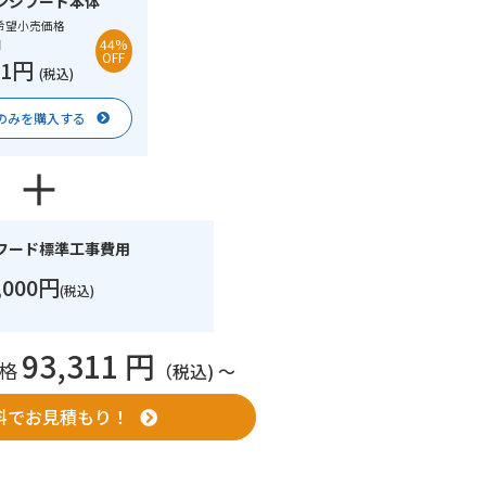
ンジフード本体
希望小売価格
円
44%
OFF
11円
(税込)
のみを購入する
フード標準工事費用
,000円
(税込)
93,311 円
格
（税込) 〜
料でお見積もり！