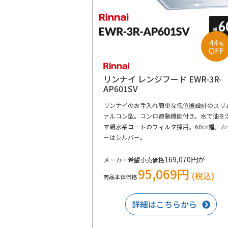
44
%
OFF
リンナイ レンジフード EWR-3R-
AP601SV
リンナイのお手入れ簡単な低位置設計のスリ
ァルコン型。コンロ連動機能付き。水で油を
す親水系コートのフィルタ採用。60㎝幅。カ
ーはシルバー。
169,070円が
メーカー希望小売価格
95,069円
(税込)
商品本体価格
詳細はこちらから