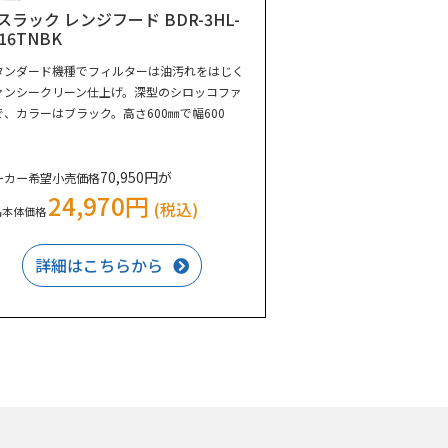
スラック レンジフード BDR-3HL-
016TNBK
タンダード機種でフィルターは油汚れをはじく
ァンシークリーン仕上げ。深型のシロッコファ
で、カラーはブラック。高さ600㎜で幅600
。
70,950円が
ーカー希望小売価格
24,970円
(税込)
品本体価格
詳細はこちらから