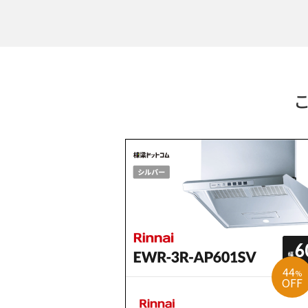
44
%
OFF