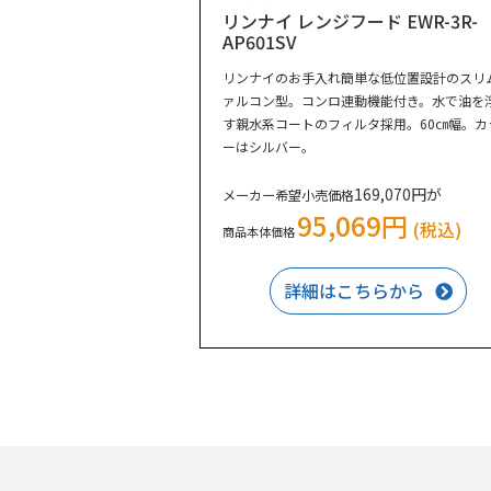
リンナイ レンジフード EWR-3R-
AP601SV
リンナイのお手入れ簡単な低位置設計のスリ
ァルコン型。コンロ連動機能付き。水で油を
す親水系コートのフィルタ採用。60㎝幅。カ
ーはシルバー。
169,070円が
メーカー希望小売価格
95,069円
(税込)
商品本体価格
詳細はこちらから