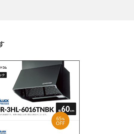
す
65
%
OFF