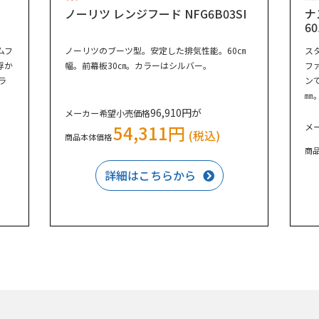
ノーリツ レンジフード NFG6B03SI
ナ
6
ムフ
ノーリツのブーツ型。安定した排気性能。60㎝
ス
浮か
幅。前幕板30㎝。カラーはシルバー。
フ
ラ
ン
㎜
96,910円が
メーカー希望小売価格
54,311円
メ
(税込)
商品本体価格
商
詳細はこちらから