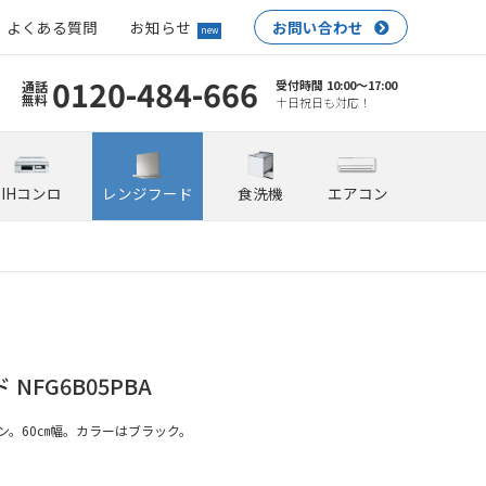
よくある質問
お知らせ
お問い合わせ
new
0120-484-666
受付時間 10:00〜17:00
通話
無料
土日祝日も対応！
IHコンロ
レンジフード
食洗機
エアコン
NFG6B05PBA
ン。60㎝幅。カラーはブラック。