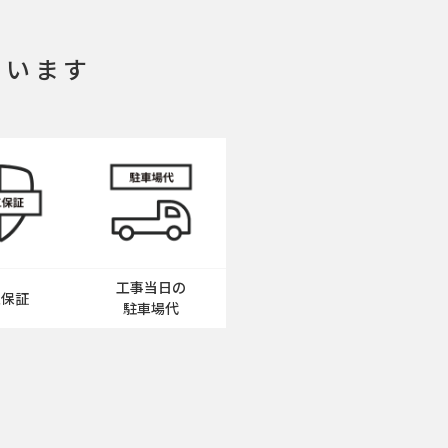
ています
工事当日の
工保証
駐車場代