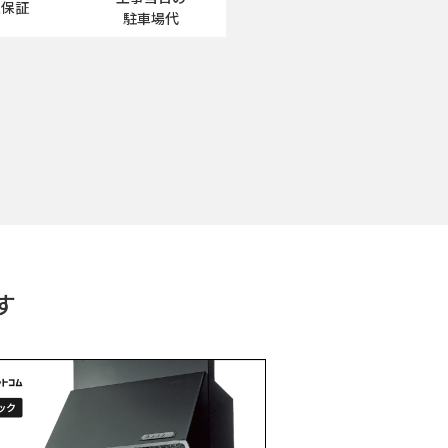
工保証
駐車場代
す