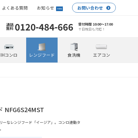
よくある質問
お知らせ
お問い合わせ
new
0120-484-666
受付時間 10:00〜17:00
通話
無料
土日祝日も対応！
IHコンロ
レンジフード
食洗機
エアコン
NFG6S24MST
リーなレンジフード「イージア」。コンロ連動タ
。