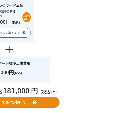
ンジフード本体
希望小売価格
0円
53%
OFF
000円
(税込)
のみを購入する
フード標準工事費用
,000円
(税込)
181,000 円
格
（税込) 〜
料でお見積もり！