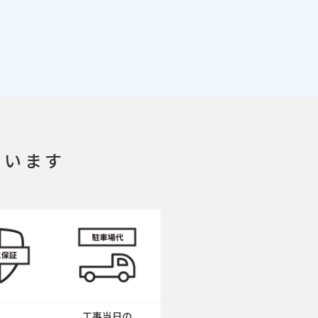
ています
工事当日の