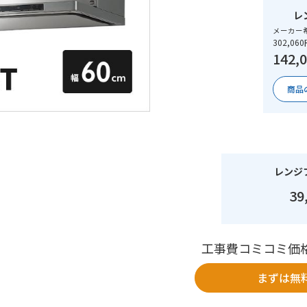
レ
メーカー
302,06
142,
商品
レンジ
39
工事費コミコミ価
まずは無