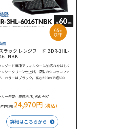
65
%
OFF
スラック レンジフード BDR-3HL-
016TNBK
タンダード機種でフィルターは油汚れをはじく
ァンシークリーン仕上げ。深型のシロッコファ
で、カラーはブラック。高さ600㎜で幅600
。
70,950円が
ーカー希望小売価格
24,970円
(税込)
品本体価格
詳細はこちらから