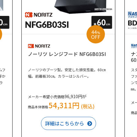
44
%
OFF
ノーリツ レンジフード NFG6B03SI
ナ
6
ムフ
ノーリツのブーツ型。安定した排気性能。60㎝
ス
浮か
幅。前幕板30㎝。カラーはシルバー。
フ
ラ
ン
㎜
96,910円が
メーカー希望小売価格
54,311円
メ
(税込)
商品本体価格
商
詳細はこちらから