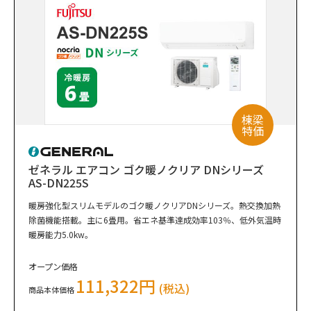
棟梁
特価
ゼネラル エアコン ゴク暖ノクリア DNシリーズ
AS-DN225S
暖房強化型スリムモデルのゴク暖ノクリアDNシリーズ。熱交換加熱
除菌機能搭載。主に6畳用。省エネ基準達成効率103％、低外気温時
暖房能力5.0kw。
オープン価格
111,322円
(税込)
商品本体価格