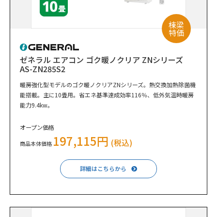
棟梁
特価
ゼネラル エアコン ゴク暖ノクリア ZNシリーズ
AS-ZN285S2
暖房強化型モデルのゴク暖ノクリアZNシリーズ。熱交換加熱除菌機
能搭載。主に10畳用。省エネ基準達成効率116％、低外気温時暖房
能力9.4kw。
オープン価格
197,115円
(税込)
商品本体価格
詳細はこちらから