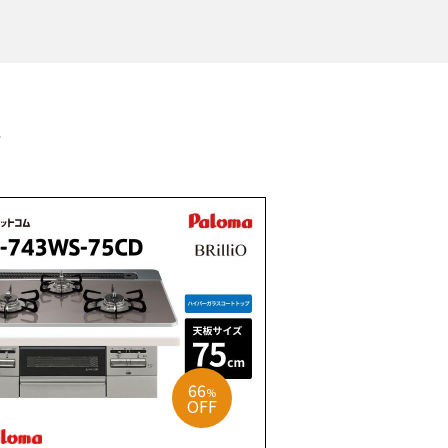
す
66
%
OFF