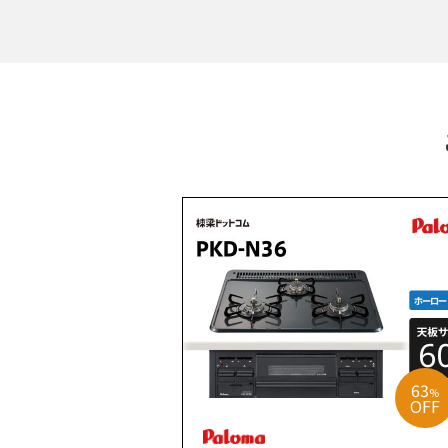
63
%
OFF