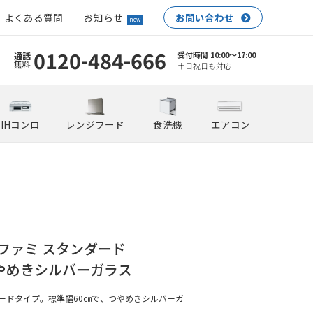
よくある質問
お知らせ
お問い合わせ
new
0120-484-666
受付時間 10:00〜17:00
通話
無料
土日祝日も対応！
IHコンロ
レンジフード
食洗機
エアコン
 ファミ スタンダード
 つやめきシルバーガラス
ードタイプ。標準幅60㎝で、つやめきシルバーガ