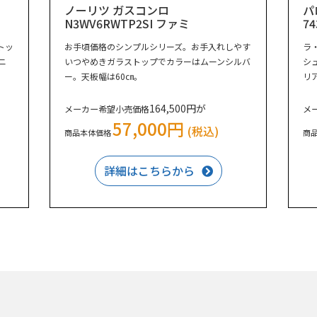
ノーリツ ガスコンロ
パ
N3WV6RWTP2SI ファミ
74
トッ
お手頃価格のシンプルシリーズ。お手入れしやす
ラ
ニ
いつやめきガラストップでカラーはムーンシルバ
シ
ー。天板幅は60㎝。
リ
164,500円が
メーカー希望小売価格
メ
57,000円
(税込)
商品本体価格
商
詳細はこちらから