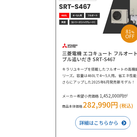
81
%
OFF
三菱電機 エコキュート フルオー
ブル追いだき SRT-S467
キラリユキープを搭載したフルオートの高機
リーズ。容量は460Lで4～5人用。省エネ性
さらにアップした2025年6月発売新モデル！
1,452,000円が
メーカー希望小売価格
282,990円
(税込)
商品本体価格
詳細はこちらから