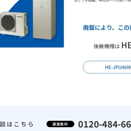
廃盤により、
この
H
後継機種は
HE-JPU4
0120-484-6
談はこちら
通話無料