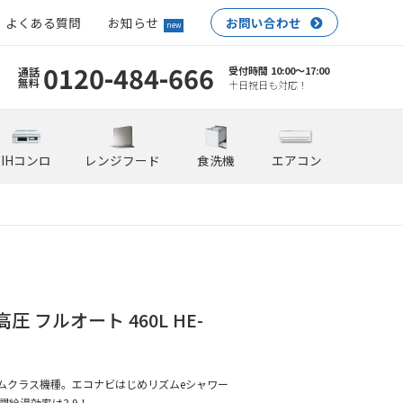
よくある質問
お知らせ
お問い合わせ
new
0120-484-666
受付時間 10:00〜17:00
通話
無料
土日祝日も対応！
IHコンロ
レンジフード
食洗機
エアコン
圧 フルオート 460L HE-
ムクラス機種。エコナビはじめリズムeシャワー
年間給湯効率は3.9！