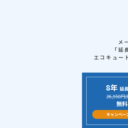
メ
「延
エコキュー
8年
延
26,950円
無料
キャンペー