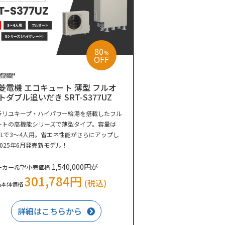
80
%
OFF
菱電機 エコキュート 薄型 フルオ
トダブル追いだき SRT-S377UZ
ラリユキープ・ハイパワー給湯を搭載したフル
ートの高機能シリーズで薄型タイプ。容量は
70Lで3～4人用。省エネ性能がさらにアップし
2025年6月発売新モデル！
1,540,000円が
ーカー希望小売価格
301,784円
(税込)
品本体価格
詳細はこちらから