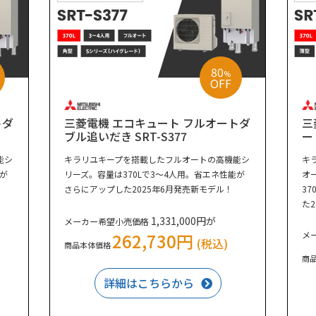
80
%
OFF
トダ
三菱電機 エコキュート フルオートダ
三
ブル追いだき SRT-S377
ー
能シ
キラリユキープを搭載したフルオートの高機能シ
キ
能が
リーズ。容量は370Lで3～4人用。省エネ性能が
オ
さらにアップした2025年6月発売新モデル！
3
た
1,331,000円が
メーカー希望小売価格
262,730円
メ
(税込)
商品本体価格
商
詳細はこちらから