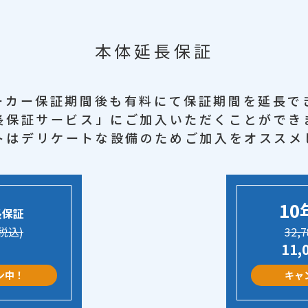
本体延長保証
ーカー保証期間後も
有料にて保証期間を延長で
長保証サービス」に
ご加入いただくことができ
トはデリケートな設備のため
ご加入をオススメ
10
長保証
(税込)
32,
11,
ン中！
キャ