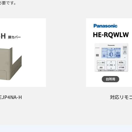
必要です。
JP4NA-H
対応リモコ