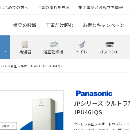
はじめての方へ
工事の流れを見る
施工事例とお役立ち情報
棟梁の診断
工事だけ頼む
お得なキャンペーン
ート
給湯器
浴室乾燥機
トイレ
ガスコンロ
ルトラ高圧 フルオート 460L HE-JPU46LQS
JPシリーズ ウルトラ高
JPU46LQS
ウルトラ高圧フルオートのプレミア
などフル搭載。460L(4～7人用)で