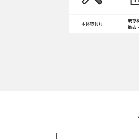
既存
本体取付け
撤去