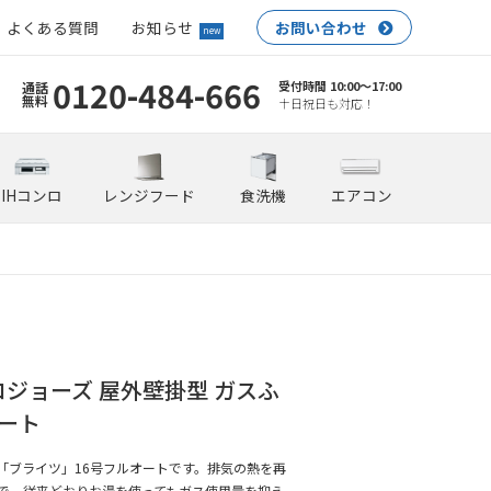
よくある質問
お知らせ
お問い合わせ
new
0120-484-666
受付時間 10:00〜17:00
通話
無料
土日祝日も対応！
IHコンロ
レンジフード
食洗機
エアコン
L エコジョーズ 屋外壁掛型 ガスふ
オート
「ブライツ」16号フルオートです。排気の熱を再
で、従来どおりお湯を使ってもガス使用量を抑え