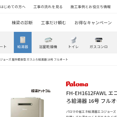
はじめての方へ
工事の流れを見る
施工事例とお役立ち情報
棟梁の診断
工事だけ頼む
お得なキャンペーン
ート
給湯器
浴室乾燥機
トイレ
ガスコンロ
L エコジョーズ 屋外壁掛型 ガスふろ給湯器 16号 フルオート
FH-EH1612FAW
ろ給湯器 16号 フル
パロマの省エネ給湯器エコジョーズ
利用してお湯をつくる省エネタイプ