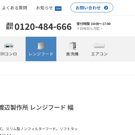
よくある質問
お知らせ
お問い合わせ
new
0120-484-666
受付時間 10:00〜17:00
通話
無料
土日祝日も対応！
IHコンロ
レンジフード
食洗機
エアコン
MW 渡辺製作所 レンジフード 幅
ズ。スリム型ノンフィルターフード。ソフトタッ
ホワイト。