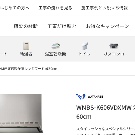
はじめての方へ
工事の流れを見る
施工事例とお役立ち情報
棟梁の診断
工事だけ頼む
お得なキャンペーン
ート
給湯器
浴室乾燥機
トイレ
ガスコンロ
VDXMW 渡辺製作所 レンジフード 幅60cm
WNBS-K606VDX
60cm
スタイリッシュなスペシャルシリー
チスイッチ3速。60㎝幅。カラーは