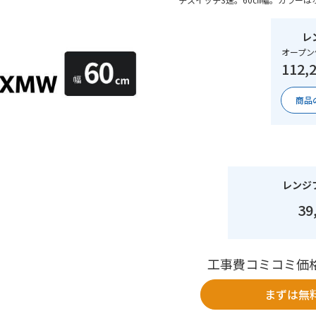
レ
オープン
112,
商品
レンジ
39
工事費コミコミ価
まずは無