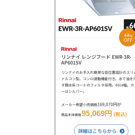
44
%
OFF
リンナイ レンジフード EWR-3R-
AP601SV
リンナイのお手入れ簡単な低位置設計のスリ
ァルコン型。コンロ連動機能付き。水で油を
す親水系コートのフィルタ採用。60㎝幅。カ
ーはシルバー。
169,070円が
メーカー希望小売価格
95,069円
(税込)
商品本体価格
詳細はこちらから