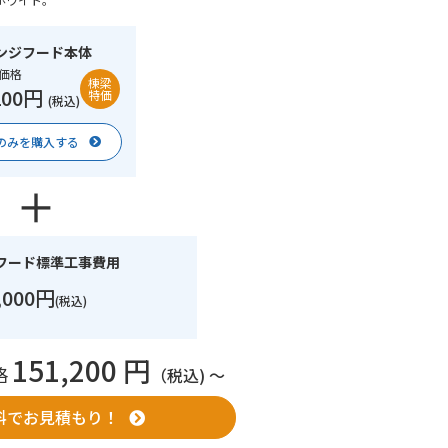
ンジフード本体
価格
棟梁
200円
特価
(税込)
のみを購入する
フード標準工事費用
,000円
(税込)
151,200 円
格
（税込) 〜
料でお見積もり！