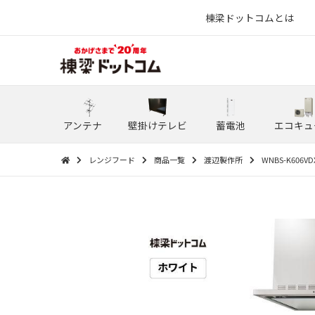
棟梁ドットコムとは
アンテナ
壁掛けテレビ
蓄電池
エコキュ
レンジフード
商品一覧
渡辺製作所
WNBS-K606