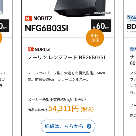
44
%
OFF
ノーリツ レンジフード NFG6B03SI
ナ
6
ムフ
ノーリツのブーツ型。安定した排気性能。60㎝
ス
浮か
幅。前幕板30㎝。カラーはシルバー。
フ
ラ
ン
㎜
96,910円が
メーカー希望小売価格
54,311円
メ
(税込)
商品本体価格
商
詳細はこちらから