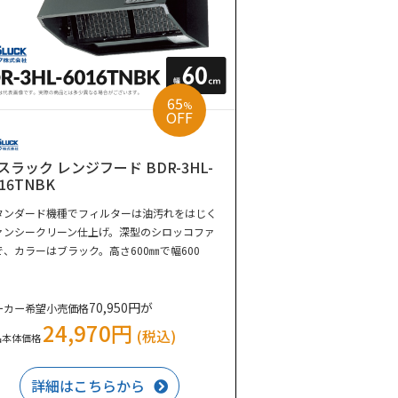
65
%
OFF
スラック レンジフード BDR-3HL-
016TNBK
タンダード機種でフィルターは油汚れをはじく
ァンシークリーン仕上げ。深型のシロッコファ
で、カラーはブラック。高さ600㎜で幅600
。
70,950円が
ーカー希望小売価格
24,970円
(税込)
品本体価格
詳細はこちらから