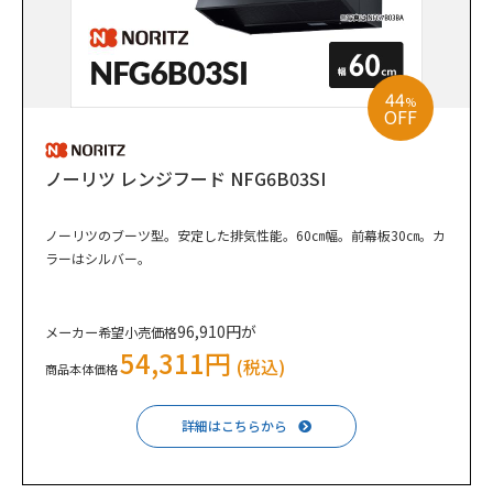
44
%
OFF
ノーリツ レンジフード NFG6B03SI
ノーリツのブーツ型。安定した排気性能。60㎝幅。前幕板30㎝。カ
ラーはシルバー。
96,910円が
メーカー希望小売価格
54,311円
(税込)
商品本体価格
詳細はこちらから